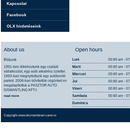
Kapcsolat
Facebook
OLX hirdetéseink
About us
Open hours
Rólunk
Luni
00:80 am - 0
1991-ben létrehoztunk egy családi
Marti
00:80 am - 0
vállalkozást, egy autó alkatrész üzlettel.
Miercuri
00:80 am - 0
1993-ban megnyitottunk egy autóbontó
parkot. 2008-ban bővítettük cégünket es
Joi
00:80 am - 0
megalapítottuk a PASZTOR AUTO
Vineri
00:80 am - 0
DISMANTLING KFT-t.
Sambata
00:80 am - 0
read more
Duminica
Copyright www.dezmembrari-carei.ro