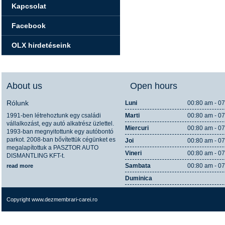
Kapcsolat
Facebook
OLX hirdetéseink
About us
Open hours
Rólunk
Luni
00:80 am - 0
1991-ben létrehoztunk egy családi
Marti
00:80 am - 0
vállalkozást, egy autó alkatrész üzlettel.
Miercuri
00:80 am - 0
1993-ban megnyitottunk egy autóbontó
parkot. 2008-ban bővítettük cégünket es
Joi
00:80 am - 0
megalapítottuk a PASZTOR AUTO
Vineri
00:80 am - 0
DISMANTLING KFT-t.
Sambata
00:80 am - 0
read more
Duminica
Copyright www.dezmembrari-carei.ro