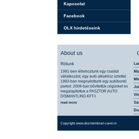
Kapcsolat
Facebook
OLX hirdetéseink
About us
Rólunk
Lu
1991-ben létrehoztunk egy családi
Ma
vállalkozást, egy autó alkatrész üzlettel.
Mi
1993-ban megnyitottunk egy autóbontó
parkot. 2008-ban bővítettük cégünket es
Joi
megalapítottuk a PASZTOR AUTO
Vin
DISMANTLING KFT-t.
Sa
read more
Du
Copyright www.dezmembrari-carei.ro