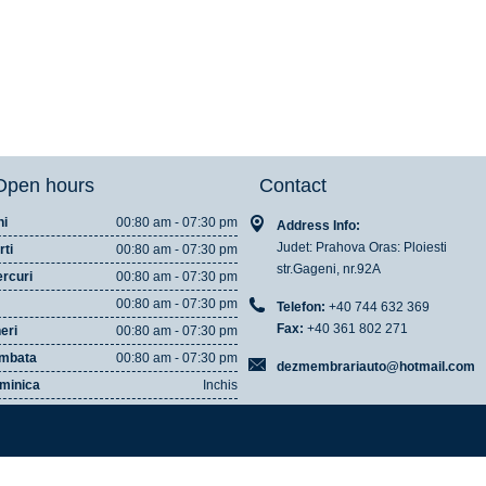
Open hours
Contact
ni
00:80 am - 07:30 pm
Address Info:
Judet: Prahova Oras: Ploiesti
rti
00:80 am - 07:30 pm
str.Gageni, nr.92A
ercuri
00:80 am - 07:30 pm
00:80 am - 07:30 pm
Telefon:
+40 744 632 369
Fax:
+40 361 802 271
eri
00:80 am - 07:30 pm
mbata
00:80 am - 07:30 pm
dezmembrariauto@hotmail.com
minica
Inchis