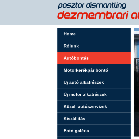
Home
Rólunk
Autóbontás
Motorkerékpár bontó
Új autó alkatrészek
Új motor alkatrészek
Közeli autószervizek
Kiszállítás
Fotó galéria