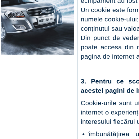
echipament au fost 
Un cookie este form
numele cookie-ului;
conținutul sau valo
Din punct de vedere
poate accesa din n
pagina de internet 
3. Pentru ce scop
acestei pagini de i
Cookie-urile sunt ut
internet o experien
interesului fiecărui 
îmbunătățirea u