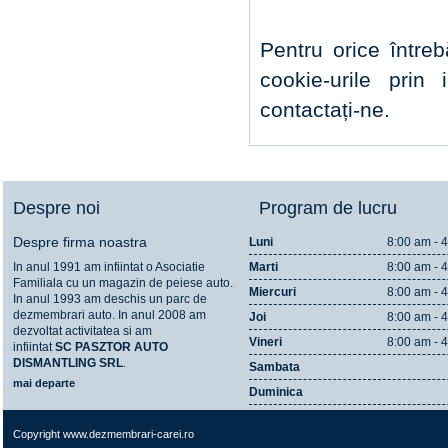
Pentru orice întreb
cookie-urile prin
contactați-ne.
Despre noi
Program de lucru
Despre firma noastra
Luni
8:00 am - 
In anul 1991 am infiintat o Asociatie
Marti
8:00 am - 
Familiala cu un magazin de peiese auto.
Miercuri
8:00 am - 
In anul 1993 am deschis un parc de
dezmembrari auto. In anul 2008 am
Joi
8:00 am - 
dezvoltat activitatea si am
Vineri
8:00 am - 
infiintat
SC
PASZTOR AUTO
DISMANTLING SRL
.
Sambata
mai departe
Duminica
Copyright www.dezmembrari-carei.ro